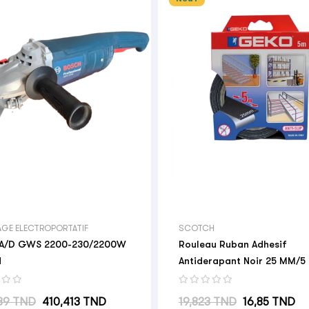

AGE ELECTROPORTATIF
SCOTCH
 A/D GWS 2200-230/2200W
Rouleau Ruban Adhesif
H
Antiderapant Noir 25 MM/
abituel
Prix
Prix habituel
Prix
39 TND
410,413 TND
19,823 TND
16,85 TND