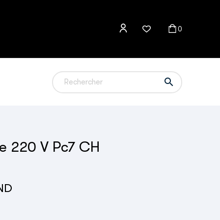
0

ie 220 V Pc7 CH
TND