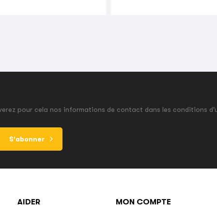
erez pour cela nos informations de contact dans les conditions d'u
S'abonner
AIDER
MON COMPTE