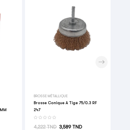


ACC
Poi
Pri
14,
BROSSE MÉTALLIQUE
Brosse Conique A Tige 75/0.3 RF
5 MM
247
Prix habituel
Prix
4,222 TND
3,589 TND