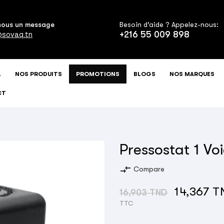
nous un message
Besoin d’aide ? Appelez-nous:
+216 55 009 898
sovaq.tn
L
NOS PRODUITS
PROMOTIONS
BLOGS
NOS MARQUES
CT
Pressostat 1 Vo
compare_arrows
Compare
14,367 
16,903 TND
TTC