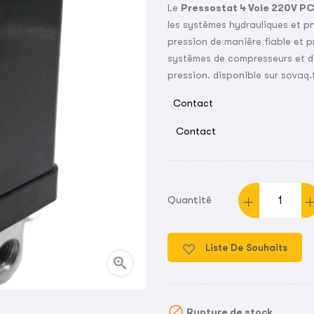
Le
Pressostat 4 Voie 220V P
les systèmes hydrauliques et pne
pression de manière fiable et pré
systèmes de compresseurs et d'
pression. disponible sur sovaq.t
Contact
Contact
Quantité
Liste De Souhaits


Rupture de stock