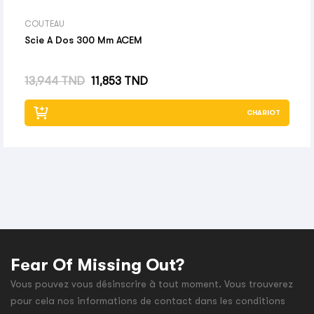
COUTEAU
Scie A Dos 300 Mm ACEM
Prix habituel
Prix
13,944 TND
11,853 TND
CHARIOT
Fear Of Missing Out?
Vous pouvez vous désinscrire à tout moment. Vous trouverez
pour cela nos informations de contact dans les conditions