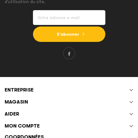
d'utilisation du site.
S'abonner

ENTREPRISE

MAGASIN

AIDER

MON COMPTE
COORDONNÉES