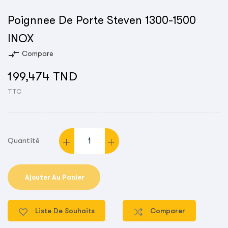
Poignnee De Porte Steven 1300-1500
INOX
compare_arrows
Compare
199,474 TND
TTC
Quantité
Ajouter Au Panier
Liste De Souhaits
Comparer