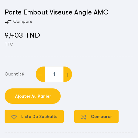
Porte Embout Viseuse Angle AMC
compare_arrows
Compare
9,403 TND
TTC
Quantité
Ajouter Au Panier
Liste De Souhaits
Comparer