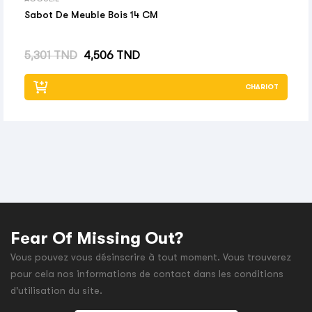
Sabot De Meuble Bois 14 CM
Prix habituel
Prix
5,301 TND
4,506 TND
CHARIOT
Fear Of Missing Out?
Vous pouvez vous désinscrire à tout moment. Vous trouverez
pour cela nos informations de contact dans les conditions
d'utilisation du site.