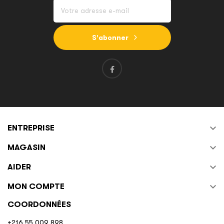
S'abonner

ENTREPRISE

MAGASIN

AIDER

MON COMPTE
COORDONNÉES
+216 55 009 898