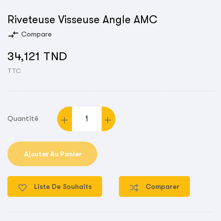
Riveteuse Visseuse Angle AMC
compare_arrows
Compare
34,121 TND
TTC
Quantité
Ajouter Au Panier
Liste De Souhaits
Comparer