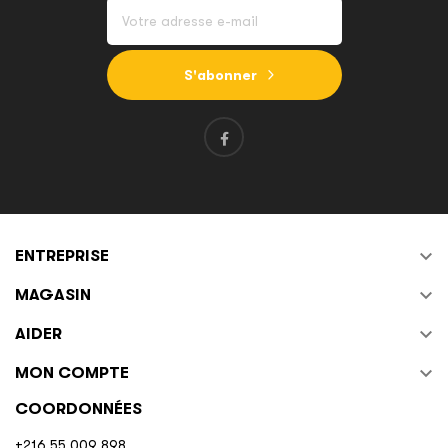
S'abonner

ENTREPRISE

MAGASIN

AIDER

MON COMPTE
COORDONNÉES
+216 55 009 898