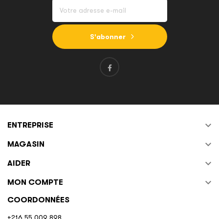
S'abonner

ENTREPRISE

MAGASIN

AIDER

MON COMPTE
COORDONNÉES
+216 55 009 898