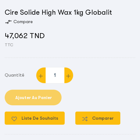
Cire Solide High Wax 1kg Globalit
compare_arrows
Compare
47,062 TND
TTC
Quantité
Ajouter Au Panier
Liste De Souhaits
Comparer