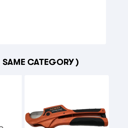
E SAME CATEGORY )


ACC
Tou
Dou