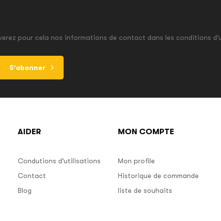
erez pour cela nos informations de contact dans les conditions d'u
S'abonner
AIDER
MON COMPTE
Condutions d'utilisations
Mon profile
Contact
Historique de commande
Blog
liste de souhaits