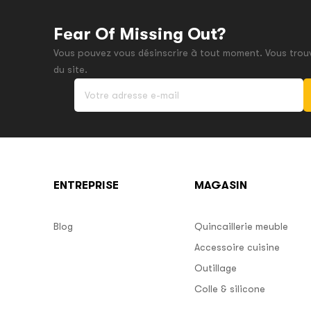
Fear Of Missing Out?
Vous pouvez vous désinscrire à tout moment. Vous trouv
du site.
ENTREPRISE
MAGASIN
Blog
Quincaillerie meuble
Accessoire cuisine
Outillage
Colle & silicone