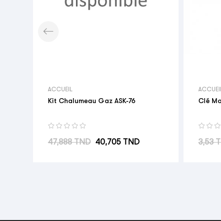
ACCUEIL
ACCUEI
Kit Chalumeau Gaz ASK-76
Clé M
Prix habituel
Prix
Prix h
47,888 TND
40,705 TND
3,53 