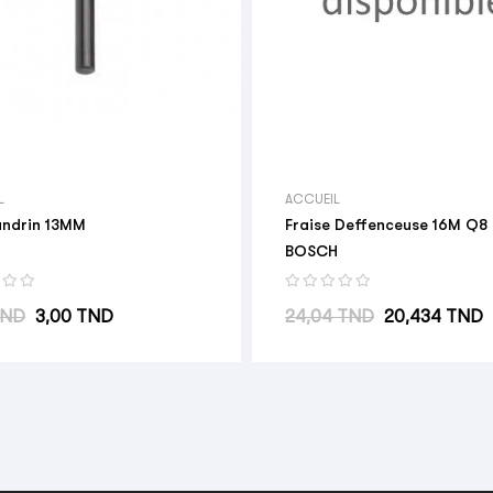
L
ACCUEIL
andrin 13MM
Fraise Deffenceuse 16M Q8 
BOSCH
abituel
Prix
Prix habituel
Prix
TND
3,00 TND
24,04 TND
20,434 TND