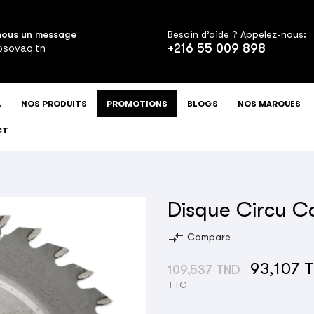
nous un message
Besoin d’aide ? Appelez-nous:
+216 55 009 898
sovaq.tn
L
NOS PRODUITS
PROMOTIONS
BLOGS
NOS MARQUES
CT
Disque Circu C
compare_arrows
Compare
93,107 
109,537 TND
TTC