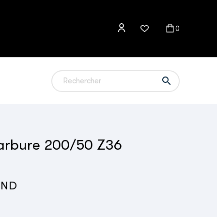
0

arbure 200/50 Z36
TND