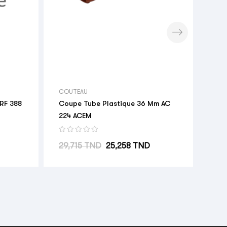
Pri
6,7
COUTEAU
RF 388
Coupe Tube Plastique 36 Mm AC
224 ACEM
Prix habituel
Prix
29,715 TND
25,258 TND