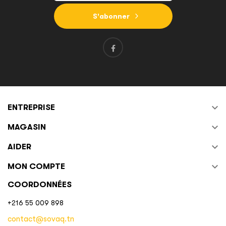
S'abonner

ENTREPRISE

MAGASIN

AIDER

MON COMPTE
COORDONNÉES
+216 55 009 898
contact@sovaq.tn