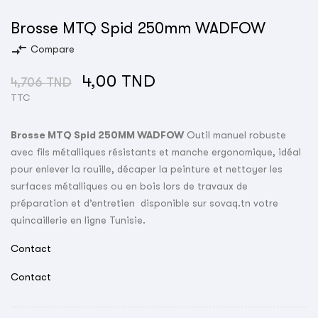
Brosse MTQ Spid 250mm WADFOW
compare_arrows
Compare
4,00 TND
4,706 TND
TTC
Brosse MTQ Spid 250MM WADFOW
Outil manuel robuste
avec fils métalliques résistants et manche ergonomique, idéal
pour enlever la rouille, décaper la peinture et nettoyer les
surfaces métalliques ou en bois lors de travaux de
préparation et d’entretien disponible sur sovaq.tn votre
quincaillerie en ligne Tunisie.
Contact
Contact