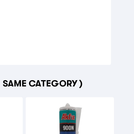
E SAME CATEGORY )
Neu


COLL
100