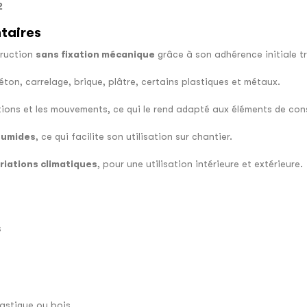
2
taires
truction
sans fixation mécanique
grâce à son adhérence initiale tr
éton, carrelage, brique, plâtre, certains plastiques et métaux.
tions et les mouvements, ce qui le rend adapté aux éléments de con
humides
, ce qui facilite son utilisation sur chantier.
ariations climatiques
, pour une utilisation intérieure et extérieure.
s
lastique ou bois