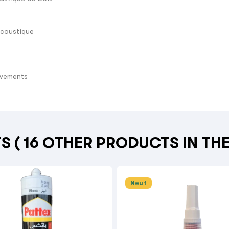
acoustique
uvements
TS
( 16 OTHER PRODUCTS IN TH
Neuf
