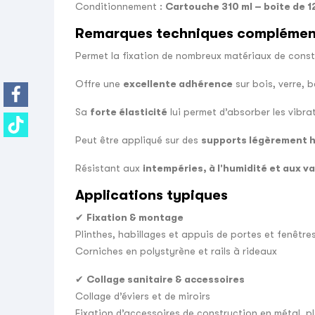
Conditionnement :
Cartouche 310 ml – boîte de 1
Remarques techniques complémen
Permet la fixation de nombreux matériaux de cons
Offre une
excellente adhérence
sur bois, verre, b
Sa
forte élasticité
lui permet d’absorber les vibra
Peut être appliqué sur des
supports légèrement 
Résistant aux
intempéries, à l’humidité et aux v
Applications typiques
✔
Fixation & montage
Plinthes, habillages et appuis de portes et fenêtre
Corniches en polystyrène et rails à rideaux
✔
Collage sanitaire & accessoires
Collage d’éviers et de miroirs
Fixation d’accessoires de construction en métal, p