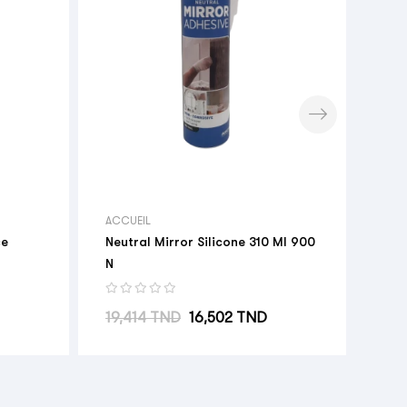
Sili
Pri
14,
ACCUEIL
ce
Neutral Mirror Silicone 310 Ml 900
N
Prix habituel
Prix
19,414 TND
16,502 TND