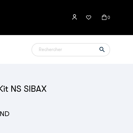
0

it NS SIBAX
TND