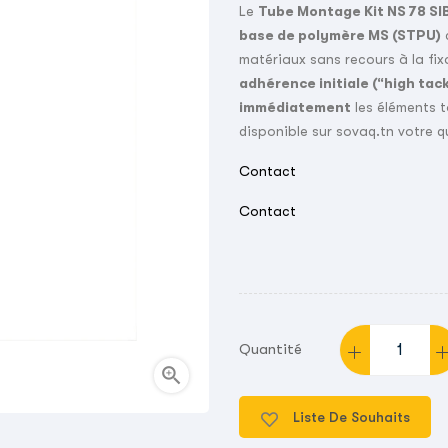
Le
Tube Montage Kit NS 78 SI
base de polymère MS (STPU)
c
matériaux sans recours à la fi
adhérence initiale (“high tac
immédiatement
les éléments t
disponible sur sovaq.tn votre qu
Contact
Contact
Quantité

Liste De Souhaits