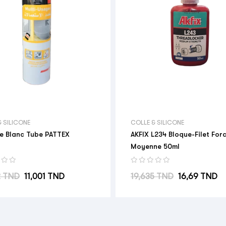
& SILICONE
COLLE & SILICONE
ne Blanc Tube PATTEX
AKFIX L234 Bloque-Filet For
Moyenne 50ml
abituel
Prix
Prix habituel
Prix
2 TND
11,001 TND
19,635 TND
16,69 TND