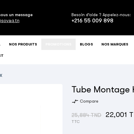
nous un message
Besoin d’aide ? Appelez-nous:
+216 55 009 898
sovaq.tn
L
NOS PRODUITS
PROMOTIONS
BLOGS
NOS MARQUES
CT
X
Tube Montage K
compare_arrows
Compare
22,001 
25,884 TND
TTC