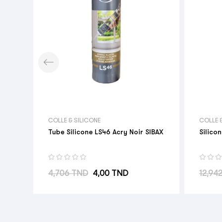
COLLE & SILICONE
COLLE 
Tube Silicone LS46 Acry Noir SIBAX
Silico
Prix habituel
Prix
Prix h
4,706 TND
4,00 TND
12,94