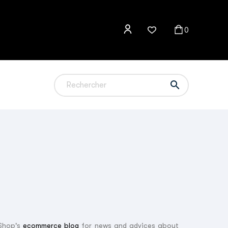
0

aShop's
ecommerce blog
for news and advices about