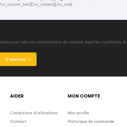
[/vc_column_text][/vc_column][/vc_row]
erez pour cela nos informations de contact dans les conditions d'u
S'abonner
AIDER
MON COMPTE
Condutions d'utilisations
Mon profile
Contact
Historique de commande