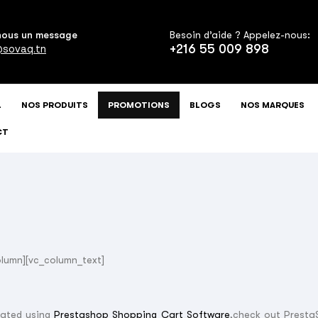
nous un message
Besoin d’aide ? Appelez-nous:
+216 55 009 898
sovaq.tn
L
NOS PRODUITS
PROMOTIONS
BLOGS
NOS MARQUES
CT
lumn][vc_column_text]
eated using
Prestashop Shopping Cart Software
,check out Prest