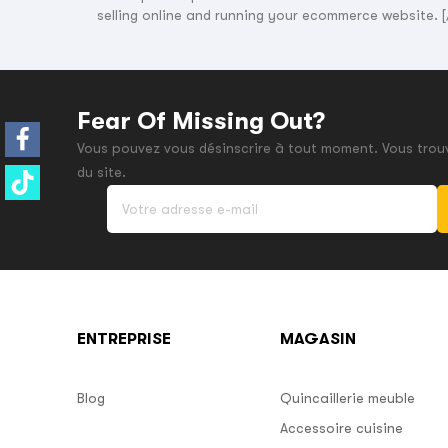
selling online and running your ecommerce website. 
Fear Of Missing Out?
Vous pouvez vous désinscrire à tout moment. Vous trouv
du site.
ENTREPRISE
MAGASIN
Blog
Quincaillerie meuble
Accessoire cuisine