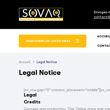
Envoyez-
contact@
ACCUEI
PARCOURIR LES CATÉGORIES
CONTA
Accueil
Legal Notice
Legal Notice
[vc_row gap="0" columns_placement="middle"][vc_co
Legal
Credits
Concept and production: This Online store was cr