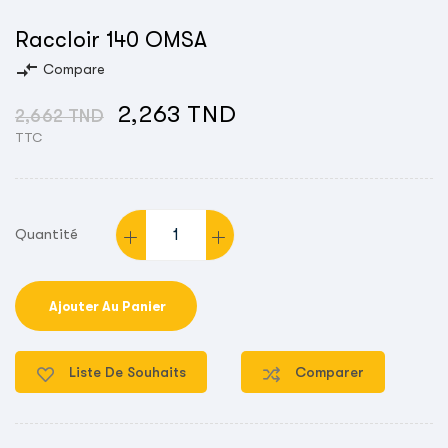
Raccloir 140 OMSA
compare_arrows
Compare
2,263 TND
2,662 TND
TTC
Quantité
Ajouter Au Panier
Liste De Souhaits
Comparer