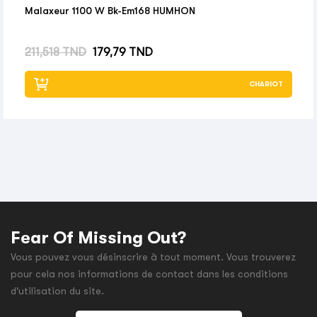
Malaxeur 1100 W Bk-Em168 HUMHON
Prix habituel
Prix
211,518 TND
179,79 TND
CHARIOT
Fear Of Missing Out?
Vous pouvez vous désinscrire à tout moment. Vous trouverez
pour cela nos informations de contact dans les conditions
d'utilisation du site.