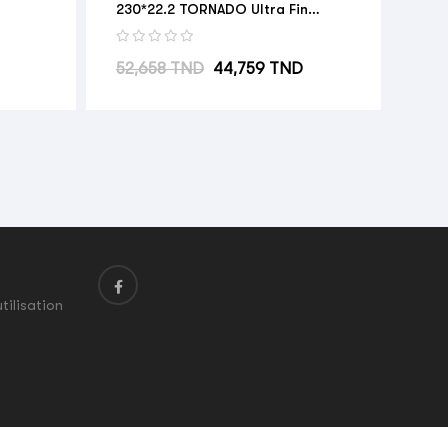
230*22.2 TORNADO Ultra Fin
Promo
Prix habituel
Prix
52,658 TND
44,759 TND
tilisation