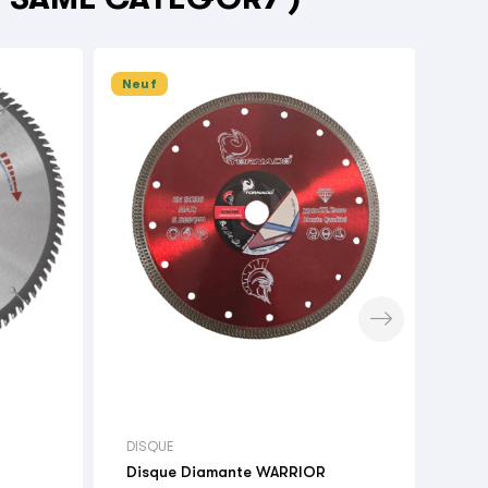
Neuf
Neu


DIS
Pla
Pri
7,0
DISQUE
Disque Diamante WARRIOR