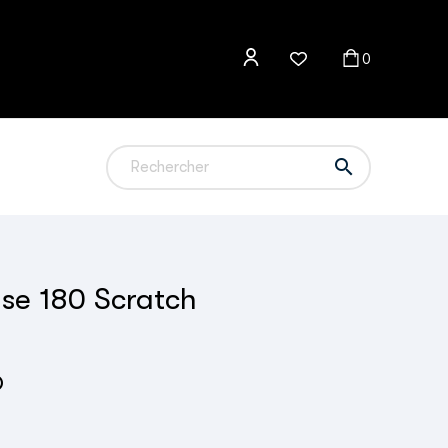
0

se 180 Scratch
D