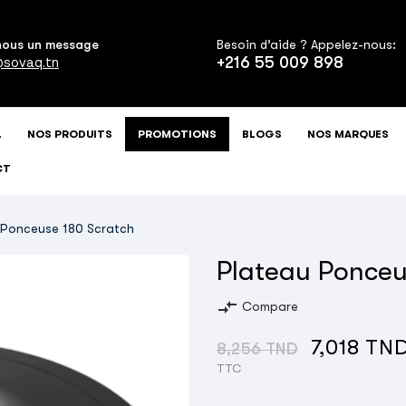
nous un message
Besoin d’aide ? Appelez-nous:
+216 55 009 898
sovaq.tn
L
NOS PRODUITS
PROMOTIONS
BLOGS
NOS MARQUES
CT
 Ponceuse 180 Scratch
Plateau Ponceu
compare_arrows
Compare
7,018 TN
8,256 TND
TTC