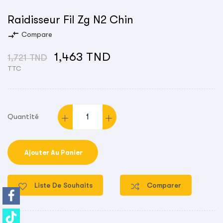
Raidisseur Fil Zg N2 Chin
compare_arrows
Compare
1,463 TND
1,721 TND
TTC
Quantité
Ajouter Au Panier
Liste De Souhaits
Comparer