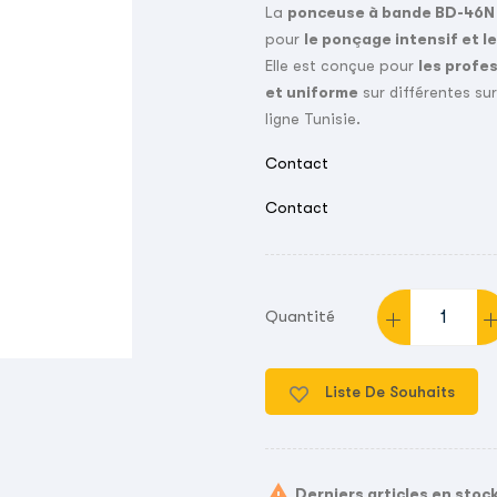
La
ponceuse à bande BD-46
pour
le ponçage intensif et l
Elle est conçue pour
les profes
et uniforme
sur différentes sur
ligne Tunisie.
Contact
Contact
Quantité
Liste De Souhaits

Derniers articles en stoc