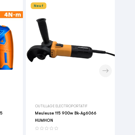
Neuf
Neu


OUT
Tel
Pri
163
OUTILLAGE ELECTROPORTATIF
15
Meuleuse 115 900w Bk-Ag6066
HUMHON