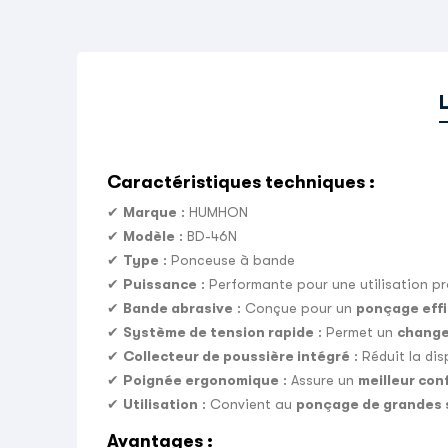
Caractéristiques techniques :
✔
Marque
: HUMHON
✔
Modèle
: BD-46N
✔
Type
: Ponceuse à bande
✔
Puissance
: Performante pour une utilisation p
✔
Bande abrasive
: Conçue pour un
ponçage effi
✔
Système de tension rapide
: Permet un
change
✔
Collecteur de poussière intégré
: Réduit la di
✔
Poignée ergonomique
: Assure un
meilleur con
✔
Utilisation
: Convient au
ponçage de grandes s
Avantages :