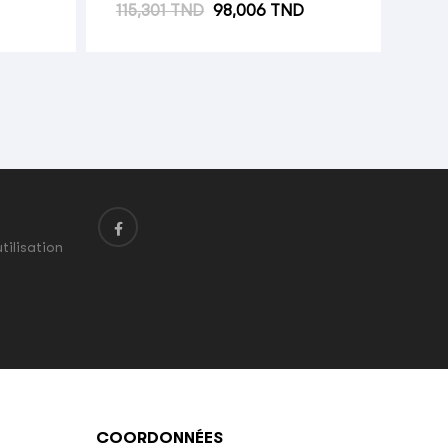
Prix habituel
Prix
115,301 TND
98,006 TND
tilisation
COORDONNÉES