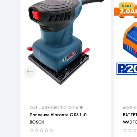
Neuf

OUTILLAGE ELECTROPORTATIF
ACCUEI
Ponceuse Vibrante GSS 140
BATTET
BOSCH
WADF