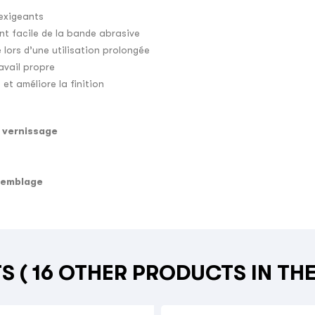
 exigeants
t facile de la bande abrasive
 lors d’une utilisation prolongée
avail propre
t améliore la finition
 vernissage
semblage
TS
( 16 OTHER PRODUCTS IN TH