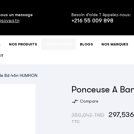
nous un message
Besoin d’aide ? Appelez-nous:
+216 55 009 898
sovaq.tn
L
NOS PRODUITS
PROMOTIONS
BLOGS
NOS MARQUES
CT
de Bd-46n HUMHON
Ponceuse A B
compare_arrows
Compare
297,53
350,042 TND
TTC