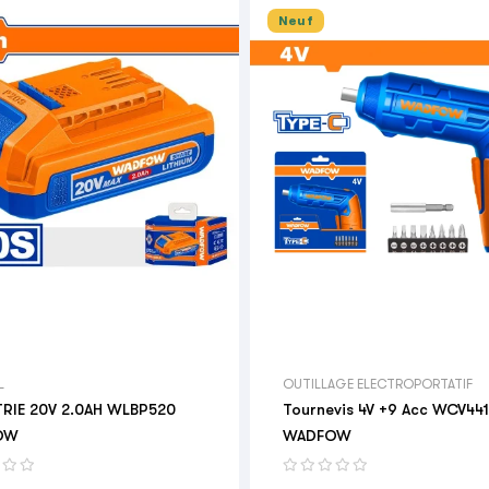
Neuf

L
OUTILLAGE ELECTROPORTATIF
RIE 20V 2.0AH WLBP520
Tournevis 4V +9 Acc WCV44
OW
WADFOW