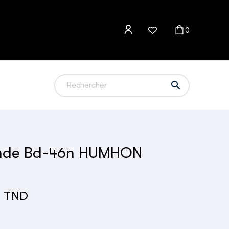
0

ande Bd-46n HUMHON
6 TND