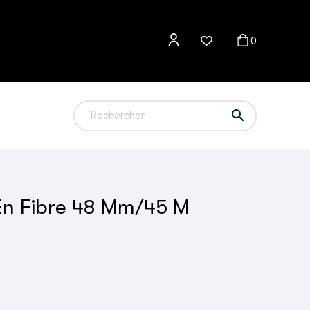
0

En Fibre 48 Mm/45 M