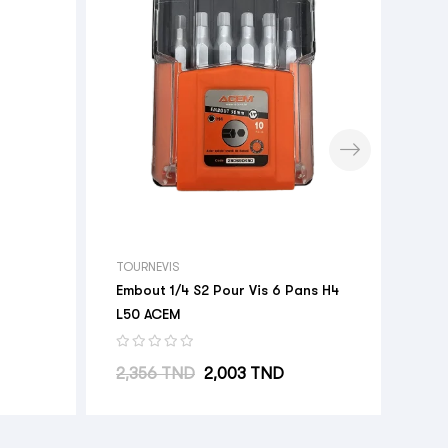
Dis
Pri
12,
TOURNEVIS
Embout 1/4 S2 Pour Vis 6 Pans H4
L50 ACEM
Prix habituel
Prix
2,356 TND
2,003 TND