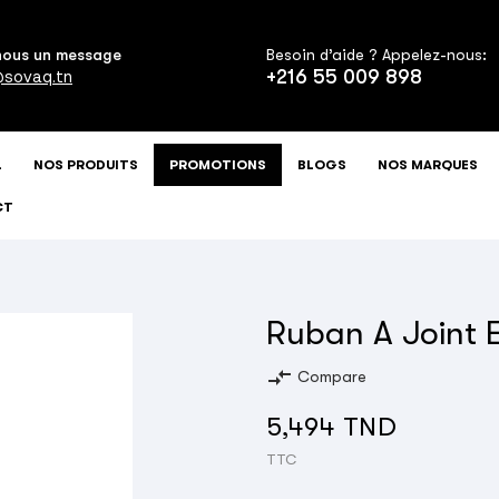
nous un message
Besoin d’aide ? Appelez-nous:
+216 55 009 898
sovaq.tn
L
NOS PRODUITS
PROMOTIONS
BLOGS
NOS MARQUES
CT
Ruban A Joint 
compare_arrows
Compare
5,494 TND
TTC