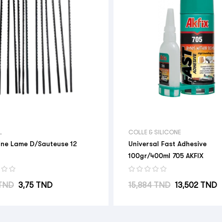
L
COLLE & SILICONE
ne Lame D/Sauteuse 12
Universal Fast Adhesive
100gr/400ml 705 AKFIX
abituel
Prix
Prix habituel
Prix
 TND
3,75 TND
15,884 TND
13,502 TND