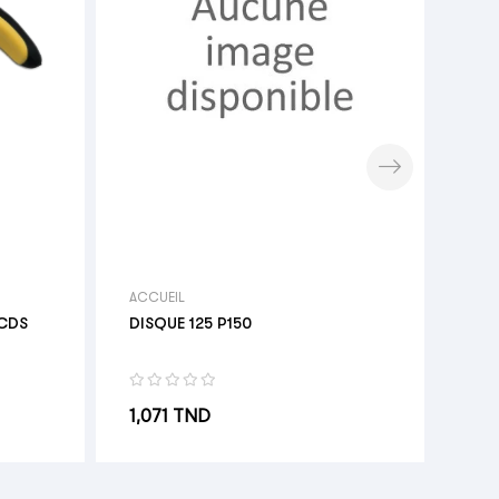
Hot
Pri
0,9
ACCUEIL
 CDS
DISQUE 125 P150
Prix
1,071 TND