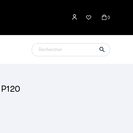
0

 P120