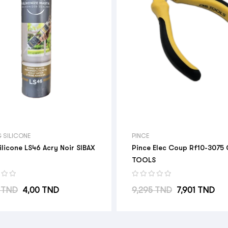
& SILICONE
PINCE
ilicone LS46 Acry Noir SIBAX
Pince Elec Coup Rf10-3075
TOOLS
abituel
Prix
Prix habituel
Prix
 TND
4,00 TND
9,295 TND
7,901 TND