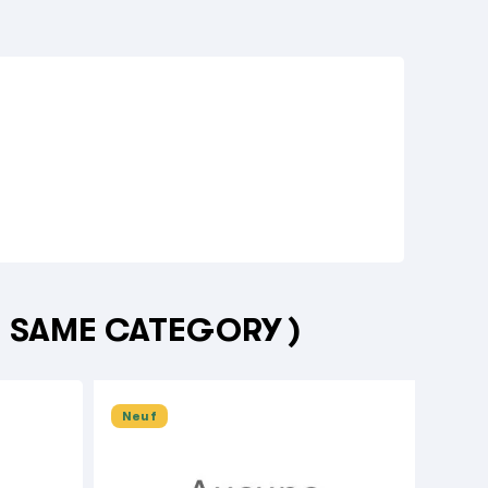
E SAME CATEGORY )
Neuf
Neu


COLL