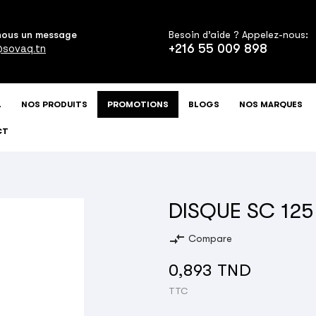
nous un message
Besoin d’aide ? Appelez-nous:
+216 55 009 898
sovaq.tn
L
NOS PRODUITS
PROMOTIONS
BLOGS
NOS MARQUES
CT
DISQUE SC 125
compare_arrows
Compare
0,893 TND
TTC