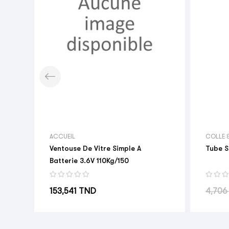
ACCUEIL
COLLE 
Ventouse De Vitre Simple A
Tube S
Batterie 3.6V 110Kg/150
Prix
Prix h
153,541 TND
4,706