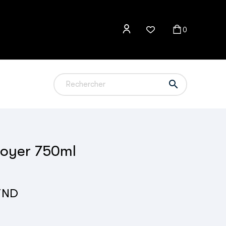
0

Noyer 750ml
TND