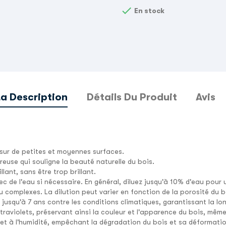

En stock
La Description
Détails Du Produit
Avis
 sur de petites et moyennes surfaces.
ureuse qui souligne la beauté naturelle du bois.
lant, sans être trop brillant.
ec de l'eau si nécessaire. En général, diluez jusqu'à 10% d'eau pour
u complexes. La dilution peut varier en fonction de la porosité du bo
e jusqu'à
7 ans
contre les conditions climatiques, garantissant la lon
ltraviolets, préservant ainsi la couleur et l'apparence du bois, même
 et à l'humidité, empêchant la dégradation du bois et sa déformatio