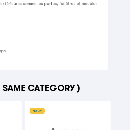
s extérieures comme les portes, fenêtres et meubles
mps.
E SAME CATEGORY )
Neuf
Neu


COLL