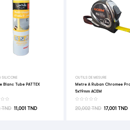
& SILICONE
OUTILS DE MESURE
ne Blanc Tube PATTEX
Metre A Ruban Chromee Pr
5x19mm ACEM
abituel
Prix
Prix habituel
Prix
2 TND
11,001 TND
20,002 TND
17,001 TND