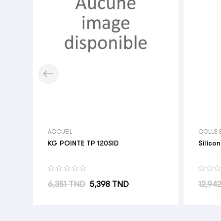
ACCUEIL
COLLE 
KG POINTE TP 120SID
Silico
Prix habituel
Prix
Prix h
6,351 TND
5,398 TND
12,94