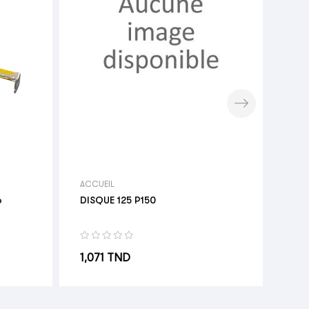
PS2
Res
Pri
19,
ACCUEIL
o
DISQUE 125 P150
Prix
1,071 TND