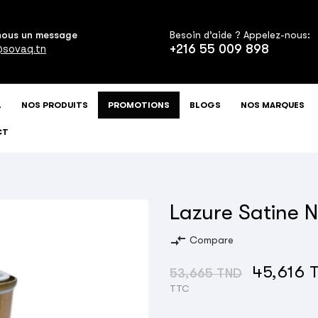
nous un message
Besoin d’aide ? Appelez-nous:
+216 55 009 898
sovaq.tn
L
NOS PRODUITS
PROMOTIONS
BLOGS
NOS MARQUES
CT
Lazure Satine 
compare_arrows
Compare
45,616 
53,665 TND
TTC