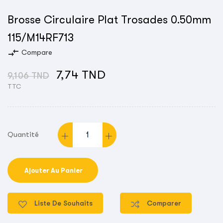
Brosse Circulaire Plat Trosades 0.50mm
115/M14RF713
compare_arrows
Compare
7,74 TND
9,106 TND
TTC
Quantité
Ajouter Au Panier
Liste De Souhaits
Comparer