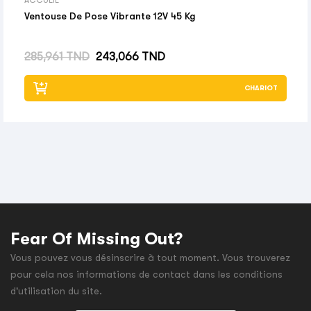
ACCUEIL
Ventouse De Pose Vibrante 12V 45 Kg
Prix habituel
Prix
285,961 TND
243,066 TND
CHARIOT
Fear Of Missing Out?
Vous pouvez vous désinscrire à tout moment. Vous trouverez
pour cela nos informations de contact dans les conditions
d'utilisation du site.