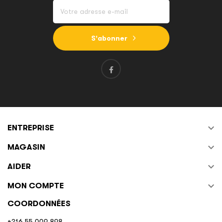
S'abonner

ENTREPRISE

MAGASIN

AIDER

MON COMPTE
COORDONNÉES
+216 55 009 898